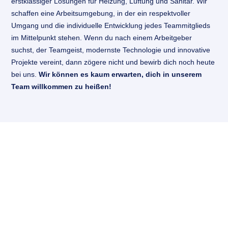
Nürnberg
erstklassiger Lösungen für Heizung, Lüftung und Sanitär. Wir
schaffen eine Arbeitsumgebung, in der ein respektvoller
Planung und Ausführung Heizung-, Sanitär- und
Umgang und die individuelle Entwicklung jedes Teammitglieds
Lüftungsarbeiten
im Mittelpunkt stehen. Wenn du nach einem Arbeitgeber
suchst, der Teamgeist, modernste Technologie und innovative
ZUM PROJEKT
Projekte vereint, dann zögere nicht und bewirb dich noch heute
bei uns.
Wir können es kaum erwarten, dich in unserem
Team willkommen zu heißen!