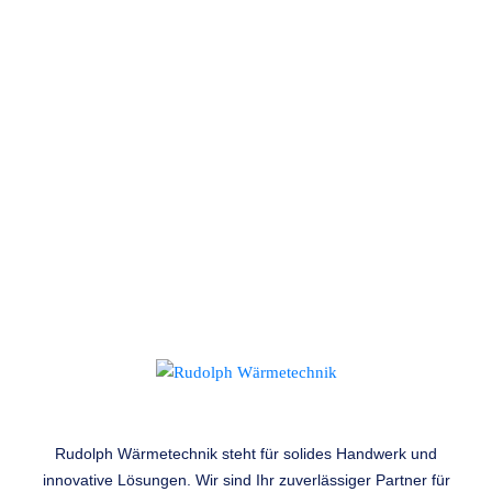
info@waermetechnik-rudolph.de
09186 909866
Bürozeiten
Mo., Di., Do. 8 - 17 Uhr
Mi. 8 - 12 Uhr
Fr. 8 - 14 Uhr
Rudolph Wärmetechnik steht für solides Handwerk und
innovative Lösungen. Wir sind Ihr zuverlässiger Partner für