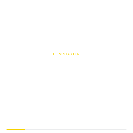
FILM STARTEN
Ihr vertrauensvoller Partner
für effiziente Wärmetechnik
und individuelle Lösungen.